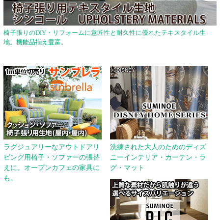
椅子張りのDIY・リフォームに意匠性と耐久性に優れたテキスタイル生
地。機能品揃え豊富。
ラグジュアリーなアウトドアリ
洗練された大人のためのディズ
ビング用椅子・ソファーの張替
ニーインテリア・カーテン・ラ
えに。オープンカフェの家具に
グ・マット
も。