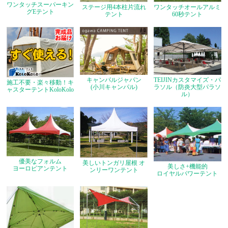
ワンタッチスーパーキン
ステージ用4本柱片流れ
ワンタッチオールアルミ
グEテント
テント
60秒テント
キャンパルジャパン
TEIJINカスタマイズ・パ
施工不要・楽々移動！キ
(小川キャンパル)
ラソル（防炎大型パラソ
ャスターテントKoloKolo
ル）
優美なフォルム
美しいトンガリ屋根 オ
美しさ+機能的
ヨーロピアンテント
ンリーワンテント
ロイヤルパワーテント