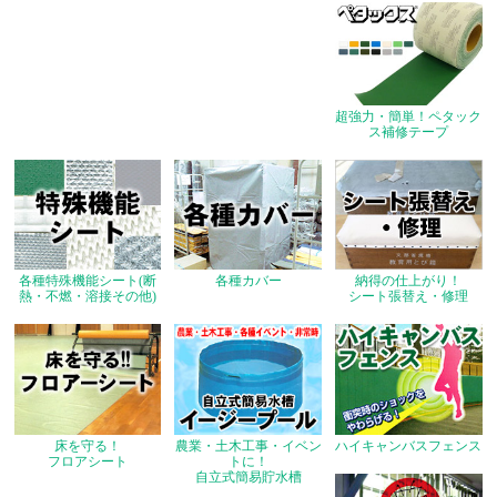
超強力・簡単！ペタック
ス補修テープ
各種特殊機能シート(断
各種カバー
納得の仕上がり！
熱・不燃・溶接その他)
シート張替え・修理
床を守る！
農業・土木工事・イベン
ハイキャンバスフェンス
フロアシート
トに！
自立式簡易貯水槽