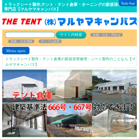
Side-bar
トラックシート製作,テント・テント倉庫・オーニングの新規張替修理の
専門店【マルヤマキャンバス】
見積・注文・問合せ
見積・注文用紙
サンプル請求
Menu open
トラックシート製作・テント倉庫の新規張替修理・シート製作のことなら【マ
ルヤマキャンバス】