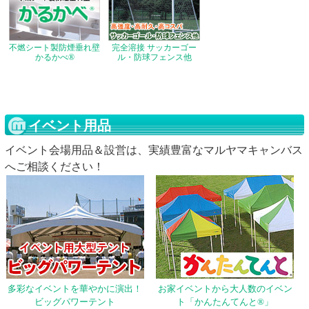
不燃シート製防煙垂れ壁
完全溶接 サッカーゴー
かるかべ®
ル・防球フェンス他
イベント用品
イベント会場用品＆設営は、実績豊富なマルヤマキャンバス
へご相談ください！
多彩なイベントを華やかに演出！
お家イベントから大人数のイベン
ビッグパワーテント
ト「かんたんてんと®」