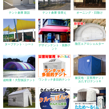
テント倉庫 新設
オーニング・日除け
テント倉庫 張替え
陰圧エアロシェルター
タープテント・シート
デザインテント・装飾テ
ント
被災地・災害用テント
ワンタッチ多目的テント
超軽量！大型仮設テント
おたすけテント®