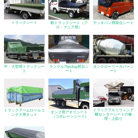
トラックシート
軽トラックシート（プ
デッキバン用荷台シート
ロ・マニア用）
中・大型用トラックシー
ランクル70pickup荷台シ
タンクローリーカバーシ
ト
ート
ート
トラックアルミウィング
トラックアームロールコ
ダンプ用アオリシート
幌センターシートの修
ンテナ用ネット
（コボレーンシート)
理・上貼り