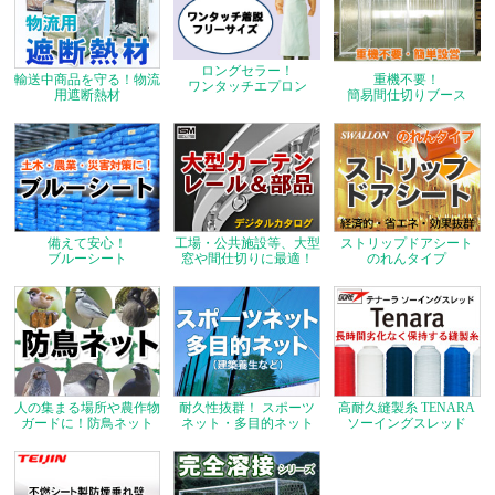
ロングセラー！
輸送中商品を守る！物流
重機不要！
ワンタッチエプロン
用遮断熱材
簡易間仕切りブース
備えて安心！
工場・公共施設等、大型
ストリップドアシート
ブルーシート
窓や間仕切りに最適！
のれんタイプ
人の集まる場所や農作物
耐久性抜群！ スポーツ
高耐久縫製糸 TENARA
ガードに！防鳥ネット
ネット・多目的ネット
ソーイングスレッド