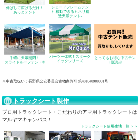
シェードフレームテン
伸ばして広げるだけ！
ト-移動できるヒネリ構
あっとテント
造天幕テント-
パーツ一体式ミスターク
手軽に天幕開閉！
とってもお得な中古テン
イックシリーズ
スライドルーフテント®
ト販売※
※中古取扱い：長野県公安委員会古物商許可 第481040900001号
トラックシート製作
プロ用トラックシート・こだわりのアマ用トラックシートは
マルヤマキャンバス！
トラックシート使用生地一覧 ＞＞