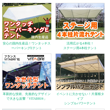
安心の国内生産品！ワンタッチス
活用広がる4本柱！
ーパーキングEテント
ステージ用4本柱テント
革新的な技術、先進的なデザイン
イベントに欠かせない！片屋根タ
で大きな反響「VITABRI®」
イプ
シンプルパワーテント