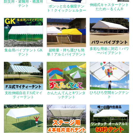
防災用・避難用・救護用
伸縮式キャスターテント
テント
ポンッと出る個室テン
たため～るくん®
ト！クイックシェルター
多彩な用途に対応！パワ
集会用パイプテント GK
超軽量・持ち運びも簡
ーパイプテント
テント
単！アルミパイプテント
ひろびろ空間キングテン
支柱伸縮自在 F.S式マイ
かんたんてんと®ワンタ
ト
ティーテント
ッチテント