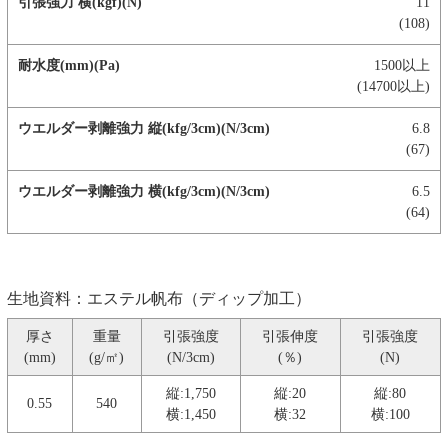
11
(108)
1500以上
(14700以上)
6.8
(67)
6.5
(64)
生地資料：エステル帆布（ディップ加工）
厚さ
重量
引張強度
引張伸度
引張強度
(mm)
(g/㎡)
(N/3cm)
(％)
(N)
縦:1,750
縦:20
縦:80
0.55
540
横:1,450
横:32
横:100