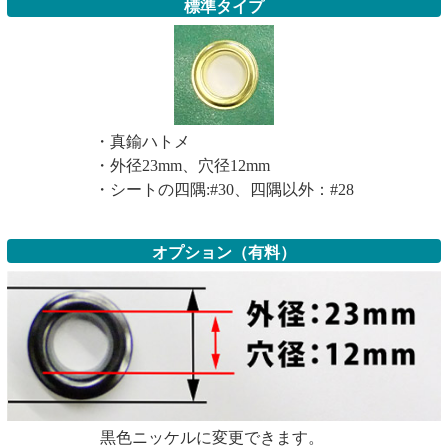
標準タイプ
・真鍮ハトメ
・外径23mm、穴径12mm
・シートの四隅:#30、四隅以外：#28
オプション（有料）
黒色ニッケルに変更できます。