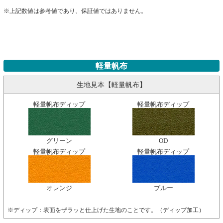
※上記数値は参考値であり、保証値ではありません。
軽量帆布
生地見本【軽量帆布】
軽量帆布ディップ
軽量帆布ディップ
グリーン
OD
軽量帆布ディップ
軽量帆布ディップ
オレンジ
ブルー
※ディップ：表面をザラッと仕上げた生地のことです。（ディップ加工）