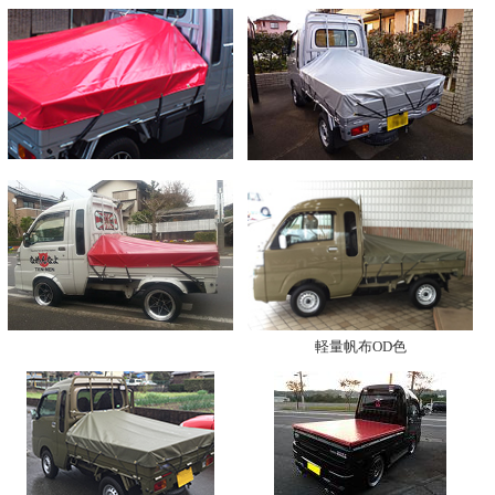
軽量帆布OD色