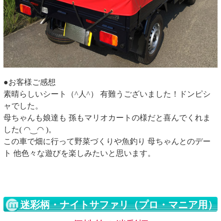
●お客様ご感想
素晴らしいシート（^人^） 有難うございました！ドンピシ
ャでした。
母ちゃんも娘達も 孫もマリオカートの様だと喜んでくれま
した( ◠‿◠ )。
この車で畑に行って野菜づくりや魚釣り 母ちゃんとのデー
ト 他色々な遊びを楽しみたいと思います。
迷彩柄・ナイトサファリ（プロ・マニア用）