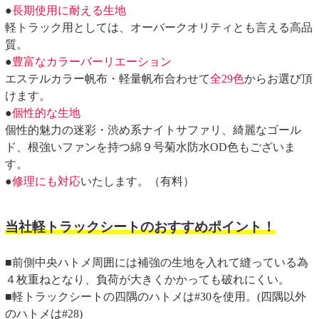
●
長期使用に耐える生地
軽トラック用としては、オーバークオリティとも言える高品
質。
●
豊富なカラーバーリエーション
エステルカラー帆布・軽量帆布合わせて
全29色
からお選び頂
けます。
●
個性的な生地
個性的魅力の迷彩・渋め系ナイトサファリ、綺麗なゴール
ド、根強いファンを持つ綿９号菊水防水OD色もございま
す。
●
修理にも対応
いたします。（有料）
当社軽トラックシートのおすすめポイント！
■前側中央ハトメ周囲には補強の生地を入れて縫っている為
４枚重ねとなり、負荷が大きくかかっても破れにくい。
■軽トラックシートの四隅のハトメは#30を使用。(四隅以外
のハトメは#28)