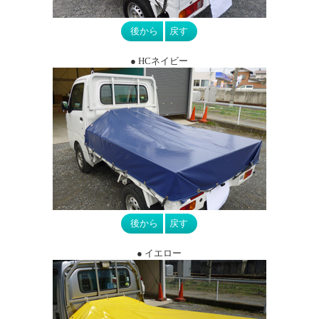
● HCネイビー
● イエロー