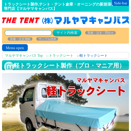
Side-bar
トラックシート製作,テント・テント倉庫・オーニングの新規張替修理の
専門店【マルヤマキャンバス】
見積・注文・問合せ
見積・注文用紙
サンプル請求
Menu open
マルヤマキャンバス Top
トラックシート
軽トラックシート
△
△
軽トラックシート製作（プロ・マニア用）