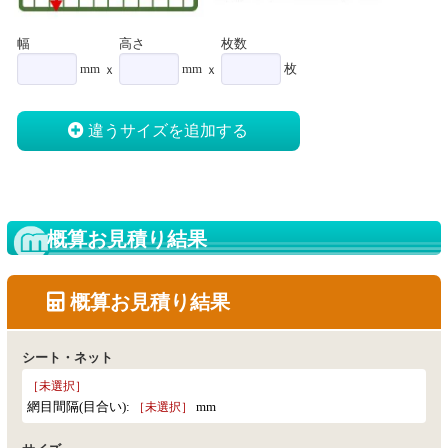
幅
高さ
枚数
mm
mm
枚
ｘ
ｘ
違うサイズを追加する
概算お見積り結果
概算お見積り結果
シート・ネット
［未選択］
網目間隔(目合い):
mm
［未選択］