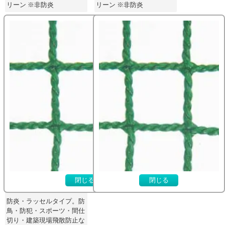
リーン ※非防炎
リーン ※非防炎
防炎・丈夫・多目的
特別価格
特別価格 2,829 円～
建築養生ネット 防炎
2000T5G
網目間隔: 15 mm
糸の太さ: 2000 T
閉じる
閉じる
重量: 210 g/m2
防炎・ラッセルタイプ。防
鳥・防犯・スポーツ・間仕
切り・建築現場飛散防止な