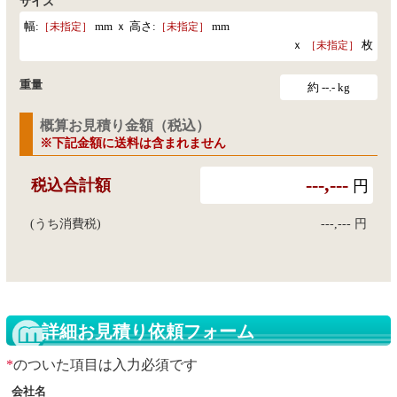
サイズ
幅:
mm ｘ 高さ:
mm
［未指定］
［未指定］
ｘ
枚
［未指定］
重量
約
--.-
kg
概算お見積り金額（税込）
※下記金額に送料は含まれません
---,---
税込合計額
円
(うち消費税)
---,---
円
詳細お見積り依頼フォーム
のついた項目は入力必須です
会社名