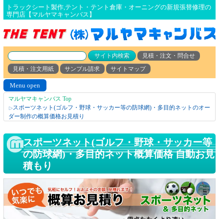
トラックシート製作,テント・テント倉庫・オーニングの新規張替修理の
専門店【マルヤマキャンバス】
見積・注文・問合せ
見積・注文用紙
サンプル請求
サイトマップ
Menu open
マルヤマキャンバス Top
スポーツネット(ゴルフ・野球・サッカー等の防球網)・多目的ネットのオー
△
ダー制作の概算価格お見積り
スポーツネット(ゴルフ・野球・サッカー等
の防球網)・多目的ネット概算価格 自動お見
積もり